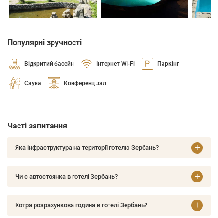
Популярні зручності
Відкритий басейн
Інтернет Wi-Fi
Паркінг
Сауна
Конференц зал
Часті запитання
Яка інфраструктура на території готелю Зербань?
Чи є автостоянка в готелі Зербань?
Котра розрахункова година в готелі Зербань?