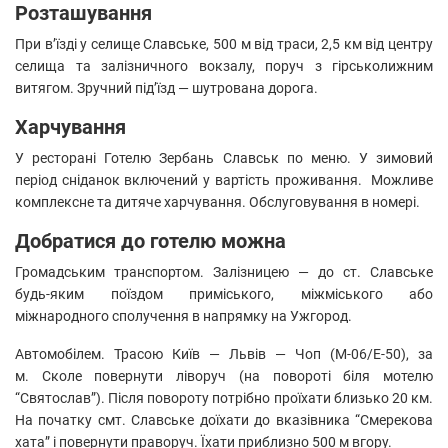
Розташування
При в’їзді у селище Славське, 500 м від траси, 2,5 км від центру
селища та залізничного вокзалу, поруч з гірськолижним
витягом. Зручний під’їзд — шутрована дорога.
Харчування
У ресторані Готелю Зербань Славськ по меню. У зимовий
період сніданок включений у вартість проживання. Можливе
комплексне та дитяче харчування. Обслуговування в номері.
Добратися до готелю можна
Громадським транспортом. Залізницею — до ст. Славcьке
будь-яким поїздом приміського, міжміського або
міжнародного сполучення в напрямку на Ужгород.
Автомобілем. Трасою Київ — Львів — Чоп (М-06/Е-50), за
м. Сколе повернути ліворуч (на повороті біля мотелю
“Святослав”). Після повороту потрібно проїхати близько 20 км.
На початку смт. Славське доїхати до вказівника “Смерекова
хата” і повернути праворуч. Їхати приблизно 500 м вгору.