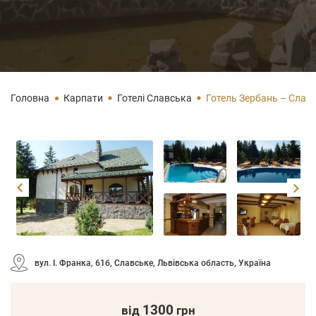
Головна
Карпати
Готелі Славська
Готель Зербань – Слав
вул. І. Франка, 61б, Славське, Львівська область, Україна
1300
від
грн