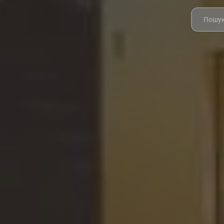
Search
for: