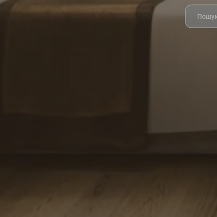
Search
for: