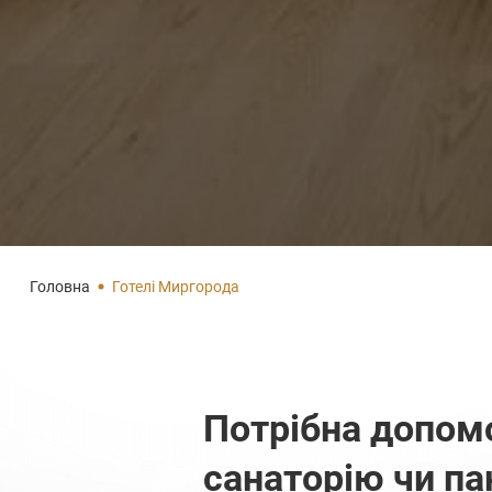
Головна
Готелі Миргорода
Потрібна допомо
санаторію чи па