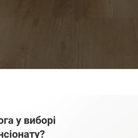
га у виборі
нсіонату?