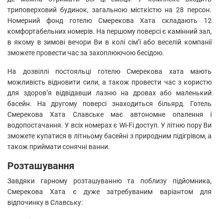
триповерховий будинок, загальною місткістю на 28 персон.
Номерний фонд готелю Смерекова Хата складають 12
комфортабельних номерів. На першому поверсі є камінний зал,
в якому в зимові вечори Ви в колі сім’ї або веселій компанії
зможете провести час за захоплюючою бесідою.
На дозвіллі постояльці готелю Смерекова хата мають
можливість відновити сили, а також провести час з користю
для здоров’я відвідавши лазню на дровах або маленький
басейн. На другому поверсі знаходиться більярд. Готель
Смерекова Хата Славське має автономне опалення і
водопостачання. У всіх номерах є Wi-Fi доступ. У літню пору Ви
зможете купатися в літньому басейні з природним підігрівом, а
також приймати сонячні ванни.
Розташування
Завдяки гарному розташуванню та поблизу підйомника,
Смерекова Хата є дуже затребуваним варіантом для
відпочинку в Славську: