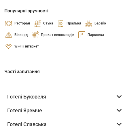
Популярні зручності
Ресторан
Сауна
Пральня
Басейн
Більярд
Прокат велосипедів
Парковка
Wi-Fi і інтернет
Часті запитання
Готелі Буковеля
Готелі Яремче
Готелі Славська