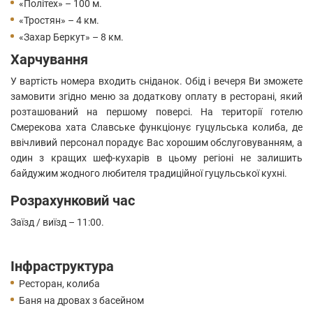
«Політех» – 100 м.
«Тростян» – 4 км.
«Захар Беркут» – 8 км.
Харчування
У вартість номера входить сніданок. Обід і вечеря Ви зможете
замовити згідно меню за додаткову оплату в ресторані, який
розташований на першому поверсі. На території готелю
Смерекова хата Славське функціонує гуцульська колиба, де
ввічливий персонал порадує Вас хорошим обслуговуванням, а
один з кращих шеф-кухарів в цьому регіоні не залишить
байдужим жодного любителя традиційної гуцульської кухні.
Розрахунковий час
Заїзд / виїзд – 11:00.
Інфраструктура
Ресторан, колиба
Баня на дровах з басейном