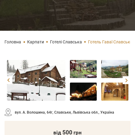
Головна
Карпати
Готелі Славська
Готель Гаваї Славське
вул. А. Волошина, 64г, Славське, Львівська обл., Україна
500
від
грн