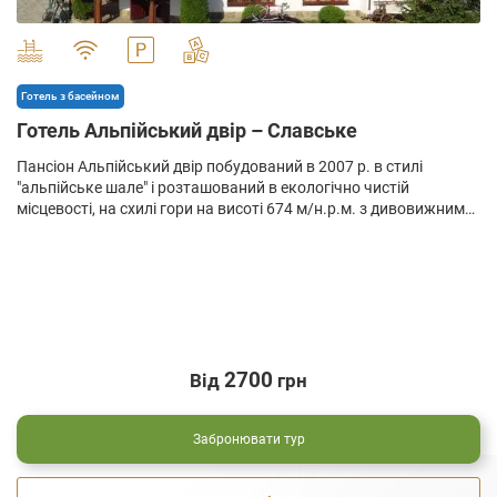
" alt="">
Готель з басейном
Готель Альпійський двір – Славське
Пансіон Альпійський двір побудований в 2007 р. в стилі
"альпійське шале" і розташований в екологічно чистій
місцевості, на схилі гори на висоті 674 м/н.р.м. з дивовижним
краєвидом на смт.
2700
Від
грн
Забронювати тур