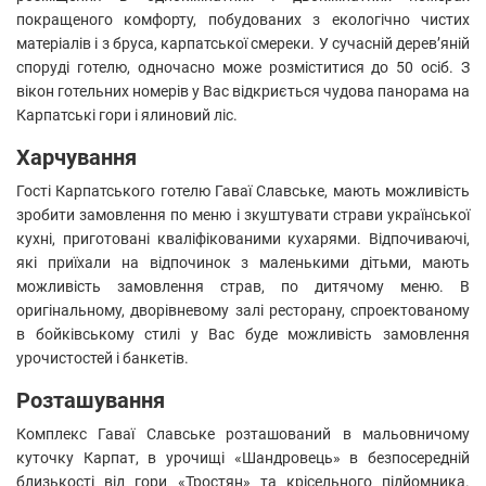
покращеного комфорту, побудованих з екологічно чистих
матеріалів і з бруса, карпатської смереки. У сучасній дерев’яній
споруді готелю, одночасно може розміститися до 50 осіб. З
вікон готельних номерів у Вас відкриється чудова панорама на
Карпатські гори і ялиновий ліс.
Харчування
Гості Карпатського готелю Гаваї Славське, мають можливість
зробити замовлення по меню і зкуштувати страви української
кухні, приготовані кваліфікованими кухарями. Відпочиваючі,
які приїхали на відпочинок з маленькими дітьми, мають
можливість замовлення страв, по дитячому меню. В
оригінальному, дворівневому залі ресторану, спроектованому
в бойківському стилі у Вас буде можливість замовлення
урочистостей і банкетів.
Розташування
Комплекс Гаваї Славське розташований в мальовничому
куточку Карпат, в урочищі «Шандровець» в безпосередній
близькості від гори «Тростян» та крісельного підйомника.