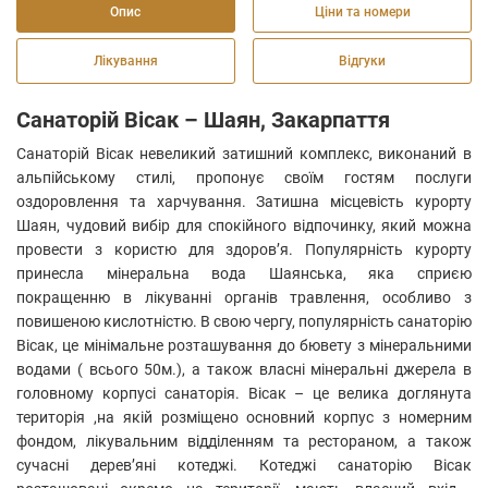
Опис
Ціни та номери
Лікування
Відгуки
Санаторій Вісак – Шаян, Закарпаття
Санаторій Вісак невеликий затишний комплекс, виконаний в
альпійському стилі, пропонує своїм гостям послуги
оздоровлення та харчування. Затишна місцевість курорту
Шаян, чудовий вибір для спокійного відпочинку, який можна
провести з користю для здоров’я. Популярність курорту
принесла мінеральна вода Шаянська, яка сприєю
покращенню в лікуванні органів травлення, особливо з
повишеною кислотністю. В свою чергу, популярність санаторію
Вісак, це мінімальне розташування до бювету з мінеральними
водами ( всього 50м.), а також власні мінеральні джерела в
головному корпусі санаторія. Вісак – це велика доглянута
територія ,на якій розміщено основний корпус з номерним
фондом, лікувальним відділенням та рестораном, а також
сучасні дерев’яні котеджі. Котеджі санаторію Вісак