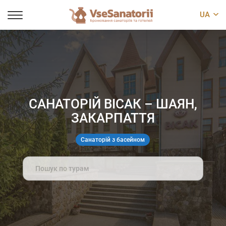
UA
САНАТОРІЙ ВІСАК – ШАЯН,
ЗАКАРПАТТЯ
Санаторій з басейном
Search
for: