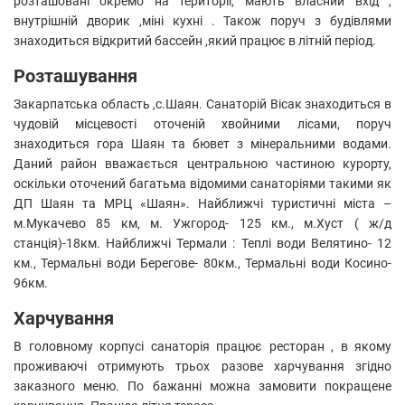
розташовані окремо на території, мають власний вхід ,
внутрішній дворик ,міні кухні . Також поруч з будівлями
знаходиться відкритий бассейн ,який працює в літній період.
Розташування
Закарпатська область ,с.Шаян. Санаторій Вісак знаходиться в
чудовій місцевості оточеній хвойними лісами, поруч
знаходиться гора Шаян та бювет з мінеральними водами.
Даний район вважається центральною частиною курорту,
оскільки оточений багатьма відомими санаторіями такими як
ДП Шаян та МРЦ «Шаян». Найближчі туристичні міста –
м.Мукачево 85 км, м. Ужгород- 125 км., м.Хуст ( ж/д
станція)-18км. Найближчі Термали : Теплі води Велятино- 12
км., Термальні води Берегове- 80км., Термальні води Косино-
96км.
Харчування
В головному корпусі санаторія працює ресторан , в якому
проживаючі отримують трьох разове харчування згідно
заказного меню. По бажанні можна замовити покращене