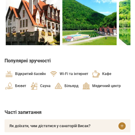
Популярні зручності
Відкритий басейн
Wi-Fi та інтернет
Кафе
Бювет
Сауна
Більярд
Медичний центр
Часті запитання
Як доїхати, чим дістатися у санаторій Висак?