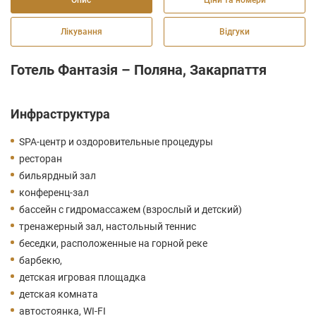
Опис
Ціни та номери
Лікування
Відгуки
Готель Фантазія – Поляна, Закарпаття
Инфраструктура
SPA-центр и оздоровительные процедуры
ресторан
бильярдный зал
конференц-зал
бассейн с гидромассажем (взрослый и детский)
тренажерный зал, настольный теннис
беседки, расположенные на горной реке
барбекю,
детская игровая площадка
детская комната
автостоянка, WI-FI