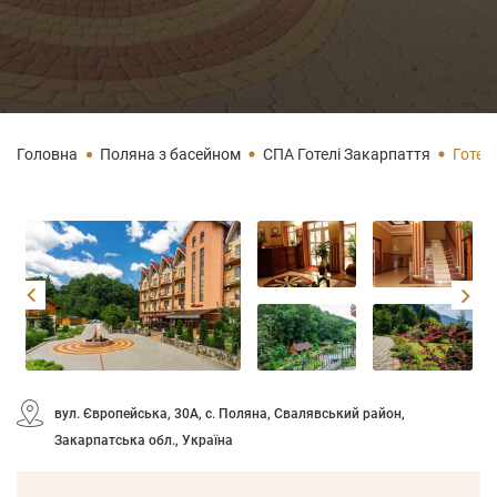
Головна
Поляна з басейном
СПА Готелі Закарпаття
Готел
вул. Європейська, 30A, с. Поляна, Свалявський район,
Закарпатська обл., Україна