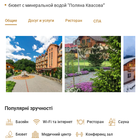
бювет с минеральной водой “Поляна Квасова”
Общие
Досуг и услуги
Ресторан
СПА
Популярні зручності
Басейн
Wi-Fi та інтернет
Ресторан
Сауна
Бювет
Медичний центр
Конференц зал