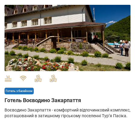
" alt="">
Готель з басейном
Готель Воєводино Закарпаття
Воєводино Закарпаття - комфортний відпочинковий комплекс,
розташований в затишному гірському поселенні Тур’я Пасіка.