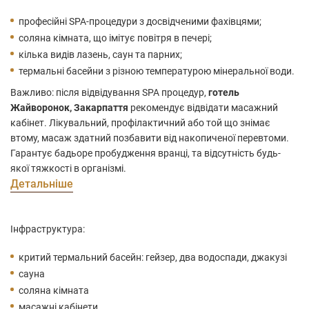
професійні SPA-процедури з досвідченими фахівцями;
соляна кімната, що імітує повітря в печері;
кілька видів лазень, саун та парних;
термальні басейни з різною температурою мінеральної води.
Важливо: після відвідування SPA процедур,
готель
Жайворонок, Закарпаття
рекомендує відвідати масажний
кабінет. Лікувальний, профілактичний або той що знімає
втому, масаж здатний позбавити від накопиченої перевтоми.
Гарантує бадьоре пробудження вранці, та відсутність будь-
якої тяжкості в організмі.
Детальніше
Інфраструктура:
критий термальний басейн: гейзер, два водоспади, джакузі
сауна
соляна кімната
масажні кабінети