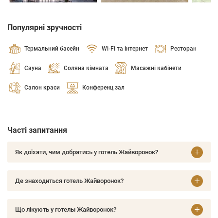
Популярні зручності
Термальний басейн
Wi-Fi та інтернет
Ресторан
Сауна
Соляна кімната
Масажні кабінети
Салон краси
Конференц зал
Часті запитання
Як доїхати, чим добратись у готель Жайворонок?
Де знаходиться готель Жайворонок?
Що лікують у готелы Жайворонок?