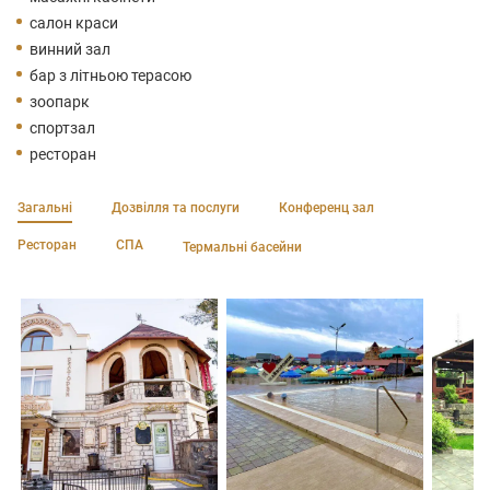
салон краси
винний зал
бар з літньою терасою
зоопарк
спортзал
ресторан
Загальні
Дозвілля та послуги
Конференц зал
Ресторан
СПА
Термальні басейни