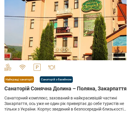
" alt="">
Найкращі санаторії
Санаторій з басейном
Санаторій Сонячна Долина – Поляна, Закарпаття
Санаторний комплекс, захований в найкрасивішій частині
Закарпаття, ось уже не один рік привертає до себе туристів не
тільки з України. Корпус зведений в безпосередній близькості
від джерела «Поляна Квасова