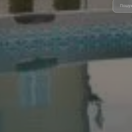
Search
for: