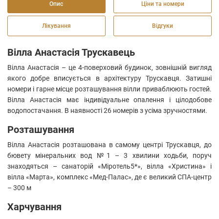
Опис
Ціни та номери
Лікування
Відгуки
Вілла Анастасія Трускавець
Вілла Анастасія – це 4-поверховий будинок, зовнішній вигляд
якого добре вписується в архітектуру Трускавця. Затишні
номери і гарне місце розташування вілли приваблюють гостей.
Вілла Анастасія має індивідуальне опалення і цілодобове
водопостачання. В наявності 26 номерів з усіма зручностями.
Розташування
Вілла Анастасія розташована в самому центрі Трускавця, до
бювету мінеральних вод №1 – 3 хвилини ходьби, поруч
знаходяться – санаторій «Міротель5*», вілла «Христина» і
вілла «Марта», комплекс «Мед-Палас», де є великий СПА-центр
– 300 м
Харчування