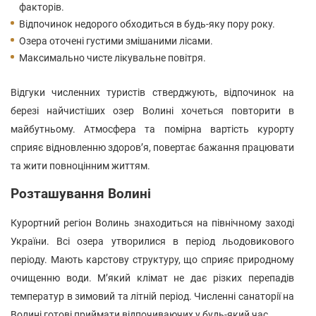
факторів.
Відпочинок недорого обходиться в будь-яку пору року.
Озера оточені густими змішаними лісами.
Максимально чисте лікувальне повітря.
Відгуки численних туристів стверджують, відпочинок на
березі найчистіших озер Волині хочеться повторити в
майбутньому. Атмосфера та помірна вартість курорту
сприяє відновленню здоров’я, повертає бажання працювати
та жити повноцінним життям.
Розташування Волині
Курортний регіон Волинь знаходиться на північному заході
України. Всі озера утворилися в період льодовикового
періоду. Мають карстову структуру, що сприяє природному
очищенню води. М’який клімат не дає різких перепадів
температур в зимовий та літній період. Численні санаторії на
Волині готові приймати відпочиваючих у будь-який час.