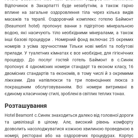
Відпочинок в Закарпатті буде незабутнім, а також гарно
вплине на загальне оздоровлення тіла через кілька видів
масажів та терапії. Оздоровчий комплекс готелю Баймонт
(Beaumont hotel) пропонує ванни з підігрітою мінеральною
водою, які насичують тіло необхідними мінералами, а також
інші базові процедури . Номерний фонд включає 25 окремих
номерів з усіма зручностями Тільки нові меблі та побутові
прилади. У туалетних кімнатах є все необхідне, для гігієнічних
процедур. До послуг гостей готель Баймонт в с.Синяк
пропонує 4 одномісних номери стандарт та економ класу, 16
двомісних стандартів та економів, в тому числі й з окремими
ліжками. Два напівлюкси та три повноцінних люкса з
покращеним обслуговуванням. Всі номери витримані в
єдиному класичному стилі, зроблені в світлих теплих тонах.
Розташування
Hotel Beamont с.Синяк знаходиться далеко від головної дороги
та цивілізації в цілому. Але, високий рівень комфорту
дозволить насолоджуватися кожною хвилиною проведеною в
номері, ресторані або на оздоровчих процедурах. Корпус