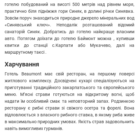
готелю побудований на висоті 500 метрів над рівнем моря,
практично біля підніжжя гори Синяк, в долині річки Синявка.
Зовсім поруч знаходиться природне джерело мінеральних вод
«Синявський ключ». Неподалік розташований відомий
санаторій Синяк. Добратись до готелю найкраще власним
авто. Потягом доїхати до готелю Баймонт можна , купивши
квитки до станції с.Карпати або Мукачево, далі на
маршрутному таксі .
Харчування
Готель Beaumont має свій ресторан, на першому поверсі
житлового комплексу. Досвідчені кухарі спеціалізуються на
приготуванні традиційного закарпатського та європейського
меню. М’ясні страви готуються на відкритому вогні, щоб
надати їм особливий смак та неповторний запах. Родзинкою
ресторану є рибні страви зі свіжого осетра та форелі. Вона
відловлюється з власного рибного ставка, в якому риба живе
в максимально природних умовах. Якість страв задовольнить
навіть вимогливих гурманів.