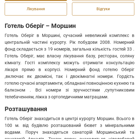
Лікування
Відгуки
Готель Оберіг – Моршин
Готель Оберіг в Моршині, сучасний невеликий комплекс в
центральній частині курорту. Рік побудови 2008. Номерний
фонд складається з 19 номерів, загальна кількість гостей 33 .
Готель Оберіг, має власну лікування базу, ресторан, соляну
кімнату. Гості комплексу можуть отримати консультацію
лікаря прямо в корпусі. Номерний фонд готелю Оберіг
,включає як двомісні, так і двокімнатні номери. Гордість
готелю сучасні апартаменти, обладнані повноцінною кухнею та
балконом . Всі номери зі зручностями ,супутниковим
телебаченням, ліжка з ортопедичними матрацами.
Розташування
Готель Оберіг знаходиться в центрі курорту Моршин. Всього в
100 м. від будівлю розташований бювет з мінеральними
водами. Поруч знаходяться санаторій Моршинський та