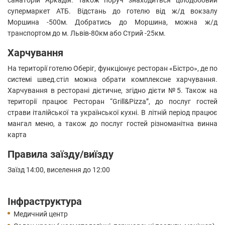
санаторій Аркадія. Також поруч знаходиться цілодобовий
супермаркет АТБ. Відстань до готелю від ж/д вокзалу
Моршина -500м. Добратись до Моршина, можна ж/д
транспортом до м. Львів-80км або Стрий -25км.
Харчування
На території готелю Оберіг, функціонує ресторан «Бістро», де по
системі швед.стіл можна обрати комплексне харчування.
Харчування в ресторані дієтичне, згідно дієти №5. Також на
території працює Ресторан “Grill&Pizza”, до послуг гостей
страви італійської та української кухні. В літній період працює
мангал меню, а також до послуг гостей різноманітна винна
карта
Правила заїзду/виїзду
Заїзд 14:00, виселення до 12:00
Інфраструктура
Медичний центр