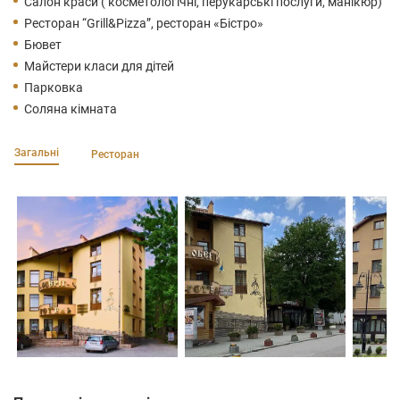
Салон краси ( косметологічні, перукарські послуги, манікюр)
Ресторан “Grill&Pizza”, ресторан «Бістро»
Бювет
Майстери класи для дітей
Парковка
Соляна кімната
Загальні
Ресторан