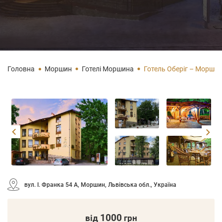
Головна
Моршин
Готелі Моршина
Готель Оберіг – Морши
вул. І. Франка 54 А, Моршин, Львівська обл., Україна
1000
від
грн