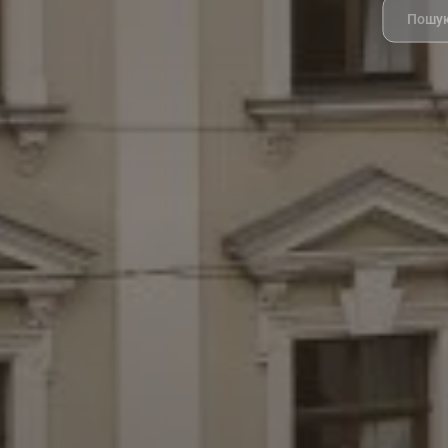
Search
for: