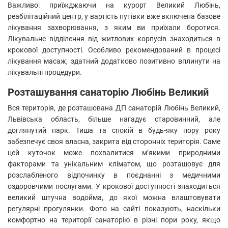
Важливо: приїжджаючи на курорт Великий Любінь,
реабілітаційний центр, у вартість путівки вже включена базове
лікування захворювання, з яким ви приїхали боротися.
Лікувальне відділення від житлових корпусів знаходиться в
крокової доступності. Особливо рекомендований в процесі
лікування масаж, здатний додатково позитивно вплинути на
лікувальні процедури.
Розташування санаторію Любінь Великий
Вся територія, де розташована ДП санаторій Любінь Великий,
Львівська область, більше нагадує старовинний, але
доглянутий парк. Тиша та спокій в будь-яку пору року
забезпечує своя власна, закрита від сторонніх територія. Саме
цей куточок може похвалитися м’якими природними
факторами та унікальним кліматом, що розташовує для
розслабленого відпочинку в поєднанні з медичними
оздоровчими послугами. У крокової доступності знаходиться
великий штучна водойма, до якої можна влаштовувати
регулярні прогулянки. Фото на сайті показують, наскільки
комфортно на території санаторію в різні пори року, якщо