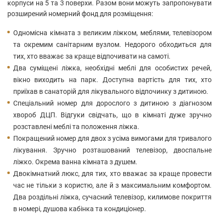
корпуси на 5 та 3 поверхи. Разом вони можуть запропонувати
розширений номерний фонд для розміщення:
Одномісна кімната з великим ліжком, меблями, телевізором
та окремим санітарним вузлом. Недорого обходиться для
тих, хто вважає за краще відпочивати на самоті.
Два суміщені ліжка, необхідні меблі для особистих речей,
вікно виходить на парк. Доступна вартість для тих, хто
приїхав в санаторій для лікувального відпочинку з дитиною.
Спеціальний номер для дорослого з дитиною з діагнозом
хвороб ДЦП. Відгуки свідчать, що в кімнаті дуже зручно
розставлені меблі та положення ліжка.
Покращений номер для двох з усіма вимогами для тривалого
лікування. Зручно розташований телевізор, двоспальне
ліжко. Окрема ванна кімната з душем.
Двокімнатний люкс, для тих, хто вважає за краще провести
час не тільки з користю, але й з максимальним комфортом.
Два роздільні ліжка, сучасний телевізор, килимове покриття
в номері, душова кабінка та кондиціонер.