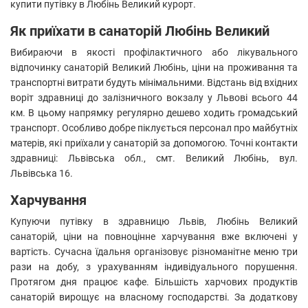
купити путівку в Любінь Великий курорт.
Як приїхати в санаторій Любінь Великий
Вибираючи в якості профілактичного або лікувального
відпочинку санаторій Великий Любінь, ціни на проживання та
транспортні витрати будуть мінімальними. Відстань від вхідних
воріт здравниці до залізничного вокзалу у Львові всього 44
км. В цьому напрямку регулярно дешево ходить громадський
транспорт. Особливо добре піклується персонал про майбутніх
матерів, які приїхали у санаторій за допомогою. Точні контакти
здравниці: Львівська обл., смт. Великий Любінь, вул.
Львівська 16.
Харчування
Купуючи путівку в здравницю Львів, Любінь Великий
санаторій, ціни на повноцінне харчування вже включені у
вартість. Сучасна їдальня організовує різноманітне меню три
рази на добу, з урахуванням індивідуального порушення.
Протягом дня працює кафе. Більшість харчових продуктів
санаторій вирощує на власному господарстві. За додаткову