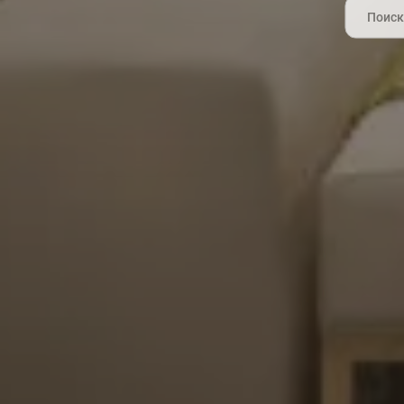
Search
for: